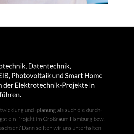
rotechnik, Datentechnik,
/EIB, Photovoltaik und Smart Home
n der Elektrotechnik-Projekte in
führen.
twicklung und -planung als auch die durch­
ägst ein Projekt im Großraum Hamburg bzw.
achsen? Dann sollten wir uns unterhalten –