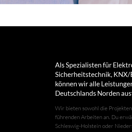
Als Spezialisten für Elekt
Sicherheits­technik, KNX
können wir alle Leistunge
Deutschlands Norden aus
Wir bieten sowohl die Projekten
führenden Arbeiten an. Du erw
Schleswig-Holstein oder Nieders